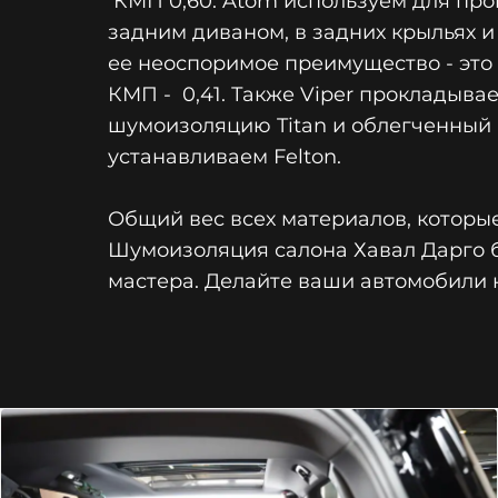
КМП 0,60. Atom используем для прок
задним диваном, в задних крыльях 
ее неоспоримое преимущество - это с
КМП - 0,41. Также Viper прокладыв
шумоизоляцию Titan и облегченный R
устанавливаем Felton.
Общий вес всех материалов, которые
Шумоизоляция салона Хавал Дарго б
мастера. Делайте ваши автомобили 