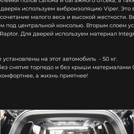
лейки полов салона и багажного отсека, а та
и дверях используем виброизоляцию Viper. Это
очетание малого веса и высокой жесткости. Вес 
аем под центральной консолью. Вторым слоем 
aptor. Для дверей используем материал Integra
 установлены на этот автомобиль - 50 кг.
ез снятия торпедо и без крыши материалами Co
комфортнее, а жизнь приятнее!