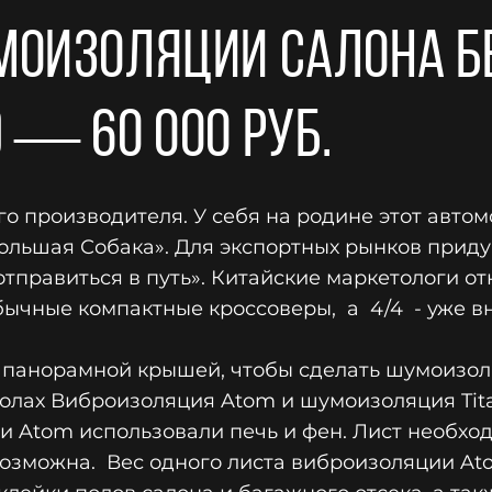
моизоляции салона б
) — 60 000 руб.
ого производителя. У себя на родине этот авто
Большая Собака». Для экспортных рынков приду
отправиться в путь». Китайские маркетологи от
– обычные компактные кроссоверы, а 4/4 - уже 
с панорамной крышей, чтобы сделать шумоизо
полах Виброизоляция Atom и шумоизоляция Tit
и Atom использовали печь и фен. Лист необхо
озможна. Вес одного листа виброизоляции Atom 